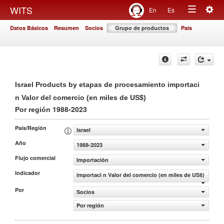
Togg
WITS
En
Es
Toggle
navig
Datos Básicos
Resumen
Socios
Grupo de productos
País
navigation
Israel Products by etapas de procesamiento importaci
n Valor del comercio (en miles de US$)
1988-2023
Por región
País/Región
Israel
Año
1988-2023
Flujo comercial
Importación
Indicador
importaci n Valor del comercio (en miles de US$)
Por
Socios
Por región