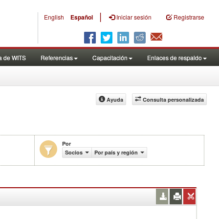
|
English
Español
Iniciar sesión
Registrarse
a de WITS
Referencias
Capacitación
Enlaces de respaldo
Ayuda
Consulta personalizada
Por
en miles de US$)
Socios
Por país y región