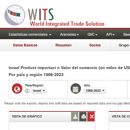
Estadísticas comerciales
Aranceles
GVC
API
Base
Datos Básicos
Resumen
Socios
Grupo 
Israel Product importaci n Valor del comercio (en miles de US
1988-2023
Por país y región
País/Región
Año
Israel
1988-2023
Please note the exports, imports and tariff data are based on reported data and not gap fille
VISTA DE GRÁFICO
VISTA DE 