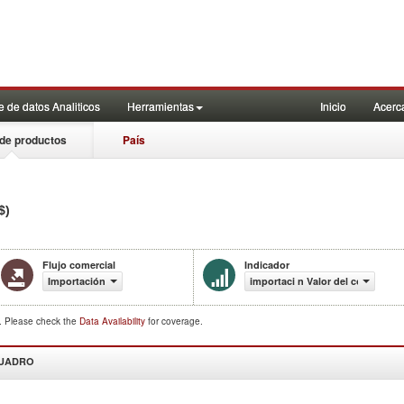
 de datos Analiticos
Herramientas
Inicio
Acerc
de productos
País
$)
Flujo comercial
Indicador
Importación
importaci n Valor del comercio (
d. Please check the
Data Availability
for coverage.
CUADRO