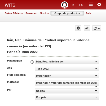
Togg
WITS
En
Es
Toggle
navig
Datos Básicos
Resumen
Socios
Grupo de productos
País
navigation
Irán, Rep. Islámica del Product importaci n Valor del
comercio (en miles de US$)
1988-2022
Por país
País/Región
Irán, Rep. Islámica del
Año
1988-2022
Flujo comercial
Importación
Indicador
importaci n Valor del comercio (en miles de US$)
Por
Socios
Por país