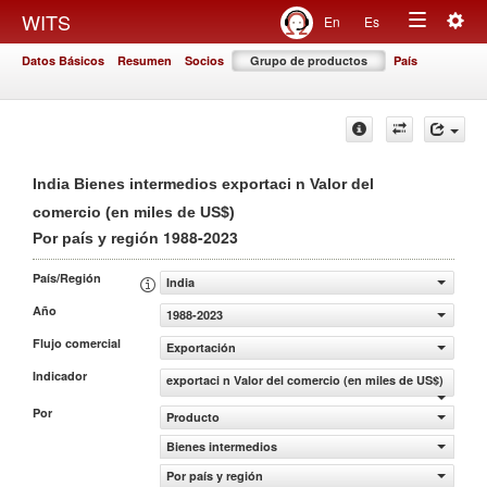
Togg
WITS
En
Es
Toggle
navig
Datos Básicos
Resumen
Socios
Grupo de productos
País
navigation
India Bienes intermedios exportaci n Valor del
comercio (en miles de US$)
1988-2023
Por país y región
País/Región
India
Año
1988-2023
Flujo comercial
Exportación
Indicador
exportaci n Valor del comercio (en miles de US$)
Por
Producto
Bienes intermedios
Por país y región