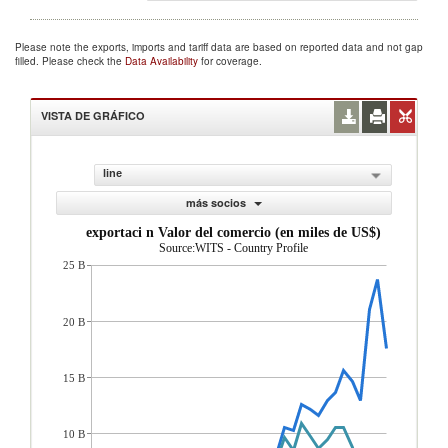
Please note the exports, imports and tariff data are based on reported data and not gap
filled. Please check the
Data Availability
for coverage.
VISTA DE GRÁFICO
line
más socios
exportaci n Valor del comercio (en miles de US$)
Source:WITS - Country Profile
25 B
20 B
15 B
10 B