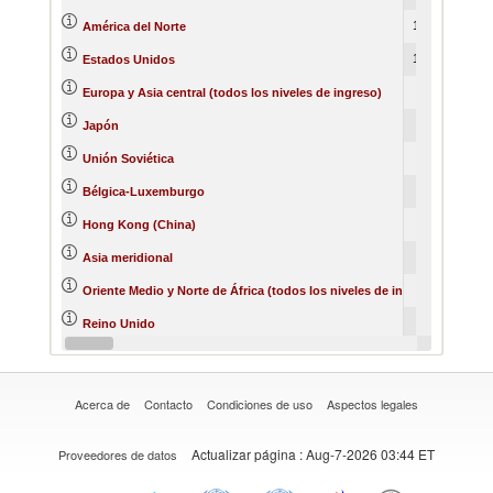
1364262
América del Norte
1335525
Estados Unidos
894803
Europa y Asia central (todos los niveles de ingreso)
673135
Japón
579016
Unión Soviética
552033
Bélgica-Luxemburgo
507971
Hong Kong (China)
410279
Asia meridional
270567
Oriente Medio y Norte de África (todos los niveles de ingreso)
246048
Reino Unido
228119
República Democrática Alemana
Acerca de
Contacto
Condiciones de uso
Aspectos legales
Actualizar página
: Aug-7-2026 03:44 ET
Proveedores de datos