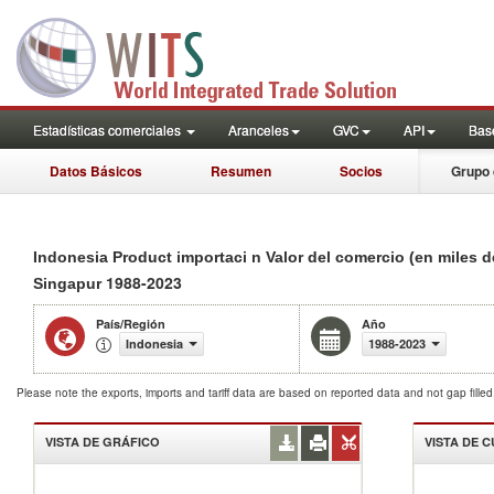
Estadísticas comerciales
Aranceles
GVC
API
Base
Datos Básicos
Resumen
Socios
Grupo 
Indonesia Product importaci n Valor del comercio (en miles 
1988-2023
Singapur
País/Región
Año
Indonesia
1988-2023
Please note the exports, imports and tariff data are based on reported data and not gap fille
VISTA DE GRÁFICO
VISTA DE 