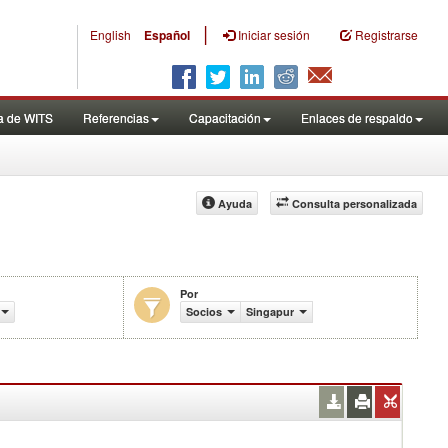
|
English
Español
Iniciar sesión
Registrarse
a de WITS
Referencias
Capacitación
Enlaces de respaldo
Ayuda
Consulta personalizada
Por
omercio (en miles de US$)
Socios
Singapur