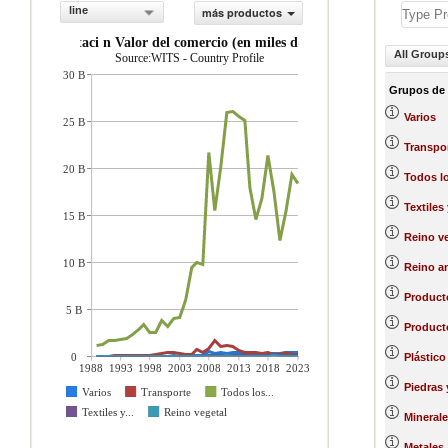
line
más productos
importaci n Valor del comercio (en miles de US$)
All Group
Source:WITS - Country Profile
30 B
Grupos de
Varios
25 B
Transpo
20 B
Todos l
Textiles
15 B
Reino ve
10 B
Reino a
Product
5 B
Producto
0
Plástico
1988
1993
1998
2003
2008
2013
2018
2023
Piedras 
Varios
Transporte
Todos los...
Textiles y...
Reino vegetal
Minerale
Metales