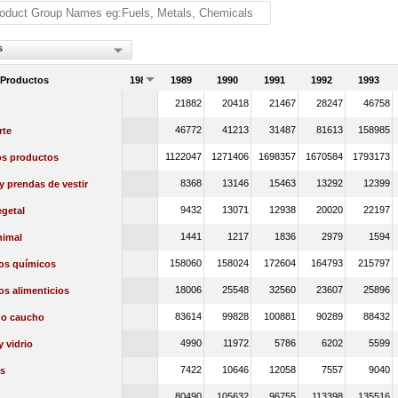
s
 Productos
1988
1989
1990
1991
1992
1993
21882
20418
21467
28247
46758
46772
41213
31487
81613
158985
rte
1122047
1271406
1698357
1670584
1793173
os productos
8368
13146
15463
13292
12399
 y prendas de vestir
9432
13071
12938
20020
22197
getal
1441
1217
1836
2979
1594
nimal
158060
158024
172604
164793
215797
os químicos
18006
25548
32560
23607
25896
s alimenticios
83614
99828
100881
90289
88432
 o caucho
4990
11972
5786
6202
5599
y vidrio
7422
10646
12058
7557
9040
s
80490
105632
96755
113398
135516