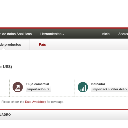
 de datos Analiticos
Herramientas
Inicio
Acerc
de productos
País
de US$)
Flujo comercial
Indicador
Importación
importaci n Valor del c
d. Please check the
Data Availability
for coverage.
CUADRO