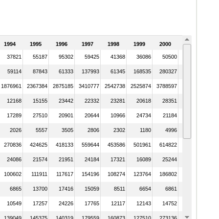
1994
1995
1996
1997
1998
1999
2000
2001
37821
55187
95302
59425
41368
36086
50500
43905
59114
87843
61333
137993
61345
168535
280327
404336
1876961
2367384
2875185
3410777
2542738
2525874
3788597
3147055
12168
15155
23442
22332
23281
20618
28351
29946
17289
27510
20901
20644
10966
24734
21184
22149
2026
5557
3505
2806
2302
1180
4996
4344
270836
424625
418133
559644
453586
501961
614822
624910
24086
21574
21951
24184
17321
16089
25244
32788
100602
111911
117617
154196
108274
123764
186802
180719
6865
13700
17416
15059
8511
6654
6861
5883
10549
17257
24226
17765
12117
12143
14752
13261
139049
145375
140319
179559
160873
127510
273136
152440