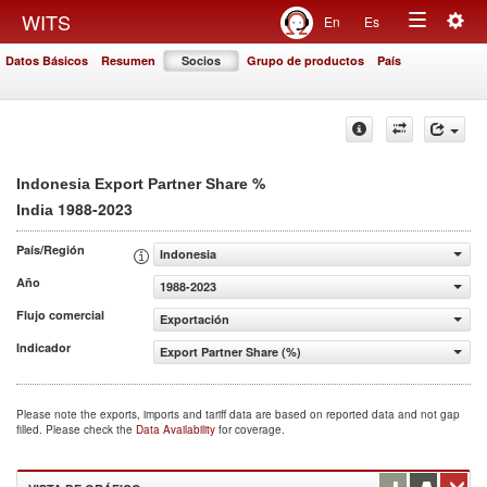
Togg
WITS
En
Es
Toggle
navig
Datos Básicos
Resumen
Socios
Grupo de productos
País
navigation
%
Indonesia Export Partner Share
1988-2023
India
País/Región
Indonesia
Año
1988-2023
Flujo comercial
Exportación
Indicador
Export Partner Share (%)
Please note the exports, imports and tariff data are based on reported data and not gap
filled. Please check the
Data Availability
for coverage.