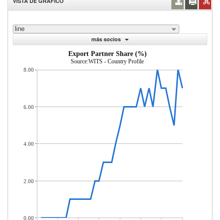
VISTA DE GRÁFICO
line
más socios
Export Partner Share (%)
Source:WITS - Country Profile
8.00
6.00
4.00
2.00
0.00