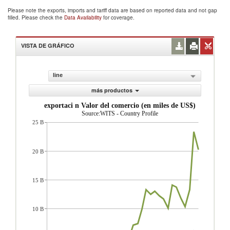
Please note the exports, imports and tariff data are based on reported data and not gap
filled. Please check the
Data Availability
for coverage.
VISTA DE GRÁFICO
line
más productos
exportaci n Valor del comercio (en miles de US$)
Source:WITS - Country Profile
25 B
20 B
15 B
10 B