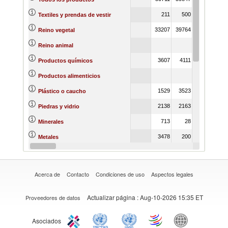
211
500
250
Textiles y prendas de vestir
33207
39764
24831
Reino vegetal
Reino animal
3607
4111
9128
Productos químicos
2057
Productos alimenticios
1529
3523
1667
Plástico o caucho
2138
2163
2060
Piedras y vidrio
713
28
31
Minerales
3478
200
329
Metales
5002
11712
9713
Materias primas
Acerca de
Contacto
Condiciones de uso
Aspectos legales
Actualizar página
: Aug-10-2026 15:35 ET
Proveedores de datos
Asociados