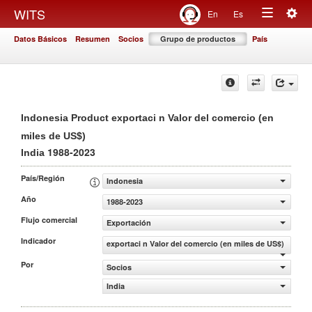
Togg
WITS
En
Es
Toggle
navig
Datos Básicos
Resumen
Socios
Grupo de productos
País
navigation
Indonesia Product exportaci n Valor del comercio (en
miles de US$)
1988-2023
India
País/Región
Indonesia
Año
1988-2023
Flujo comercial
Exportación
Indicador
exportaci n Valor del comercio (en miles de US$)
Por
Socios
India