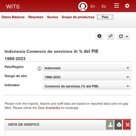
Togg
WITS
En
Es
Toggle
navig
Datos Básicos
Resumen
Socios
Grupo de productos
País
navigation
in % del PIB
Indonesia Comercio de servicios
1988-2023
País/Región
Indonesia
Rango de año
1988-2023
Indicador
Comercio de servicios (% del PIB)
Please note the exports, imports and tariff data are based on reported data and not gap
filled. Please check the
Data Availability
for coverage.
VISTA DE GRÁFICO