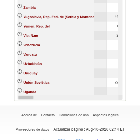
Zambia
4494
Yugoslavia, Rep. Fed. de (Serbia y Montenegro)
154
Yemen, Rep. del
229
Viet Nam
Venezuela
Vanuatu
Uzbekistán
Uruguay
2274
Unión Soviética
4
Uganda
Ucrania
Acerca de
Contacto
Condiciones de uso
Aspectos legales
Actualizar página
: Aug-10-2026 02:14 ET
Proveedores de datos