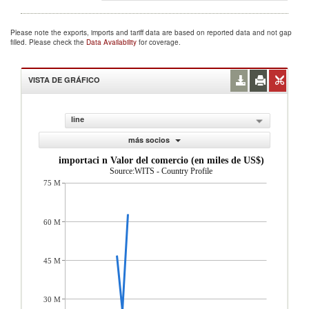
Please note the exports, imports and tariff data are based on reported data and not gap
filled. Please check the
Data Availability
for coverage.
VISTA DE GRÁFICO
line
más socios
importaci n Valor del comercio (en miles de US$)
Source:WITS - Country Profile
75 M
60 M
45 M
30 M