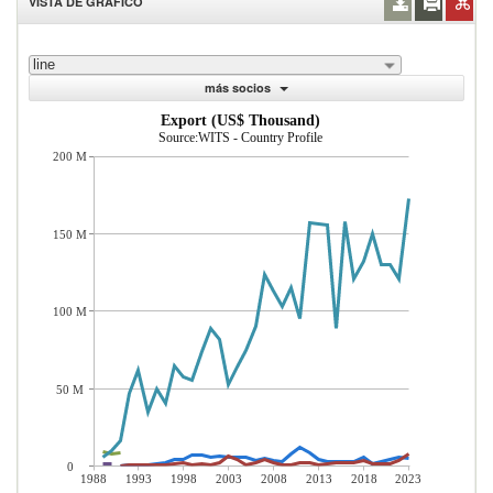
VISTA DE GRÁFICO
line
más socios
Export (US$ Thousand)
Source:WITS - Country Profile
200 M
150 M
100 M
50 M
0
1988
1993
1998
2003
2008
2013
2018
2023