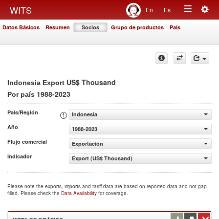
Togg
WITS
En
Es
Toggle
navig
Datos Básicos
Resumen
Socios
Grupo de productos
País
navigation
US$ Thousand
Indonesia Export
1988-2023
Por país
País/Región
Indonesia
Año
1988-2023
Flujo comercial
Exportación
Indicador
Export (US$ Thousand)
Please note the exports, imports and tariff data are based on reported data and not gap
filled. Please check the
Data Availability
for coverage.