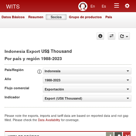
Togg
WITS
En
Es
Toggle
navig
Datos Básicos
Resumen
Socios
Grupo de productos
País
navigation
US$ Thousand
Indonesia Export
1988-2023
Por país y región
País/Región
Indonesia
Año
1988-2023
Flujo comercial
Exportación
Indicador
Export (US$ Thousand)
Please note the exports, imports and tariff data are based on reported data and not gap
filled. Please check the
Data Availability
for coverage.