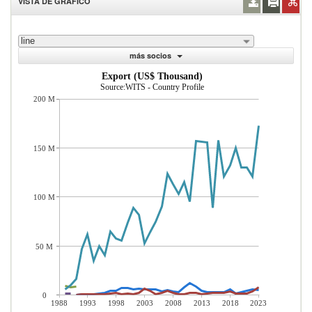
VISTA DE GRÁFICO
line
más socios
Export (US$ Thousand)
Source:WITS - Country Profile
200 M
150 M
100 M
50 M
0
1988
1993
1998
2003
2008
2013
2018
2023