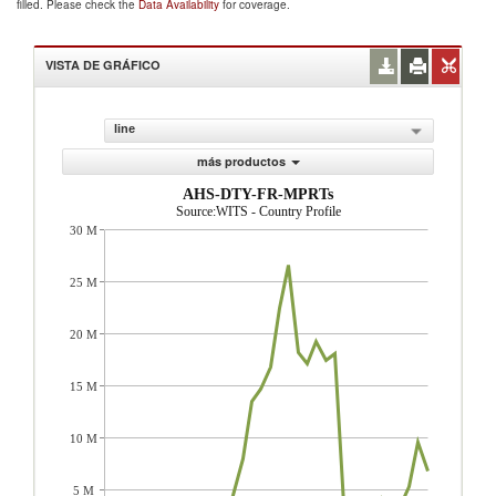
filled. Please check the
Data Availability
for coverage.
VISTA DE GRÁFICO
line
más productos
AHS-DTY-FR-MPRTs
Source:WITS - Country Profile
30 M
25 M
20 M
15 M
10 M
5 M