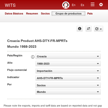
Togg
WITS
En
Es
Toggle
navig
Datos Básicos
Resumen
Socios
Grupo de productos
País
navigation
Croacia Product AHS-DTY-FR-MPRTs
1988-2023
Mundo
País/Región
Croacia
Año
1988-2023
Flujo comercial
Importación
Indicador
AHS-DTY-FR-MPRTs
Por
Socios
Mundo
Please note the exports, imports and tariff data are based on reported data and not gap