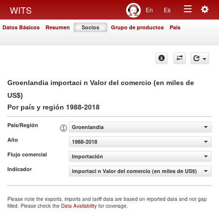
Togg
WITS
En
Es
Toggle
navig
Datos Básicos
Resumen
Socios
Grupo de productos
País
navigation
Groenlandia importaci n Valor del comercio (en miles de
US$)
1988-2018
Por país y región
País/Región
Groenlandia
Año
1988-2018
Flujo comercial
Importación
Indicador
importaci n Valor del comercio (en miles de US$)
Please note the exports, imports and tariff data are based on reported data and not gap
filled. Please check the
Data Availability
for coverage.