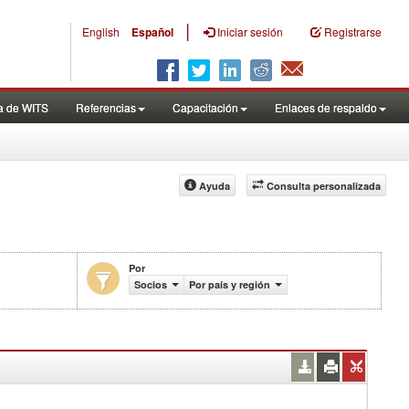
|
English
Español
Iniciar sesión
Registrarse
a de WITS
Referencias
Capacitación
Enlaces de respaldo
Ayuda
Consulta personalizada
Por
larias exentas de aranceles efectivamente aplicados (%)
Socios
Por país y región