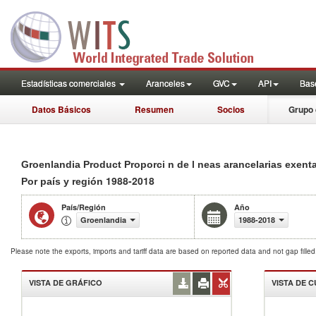
Estadísticas comerciales
Aranceles
GVC
API
Base
Datos Básicos
Resumen
Socios
Grupo 
Groenlandia Product Proporci n de l neas arancelarias exent
1988-2018
Por país y región
País/Región
Año
Groenlandia
1988-2018
Please note the exports, imports and tariff data are based on reported data and not gap fille
VISTA DE GRÁFICO
VISTA DE 