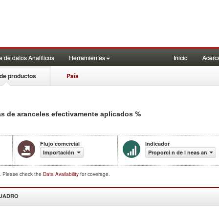
 de datos Analiticos
Herramientas
Inicio
Acerc
de productos
País
%
as de aranceles efectivamente aplicados
Flujo comercial
Indicador
Importación
Proporci n de l neas arance
d. Please check the
Data Availability
for coverage.
CUADRO