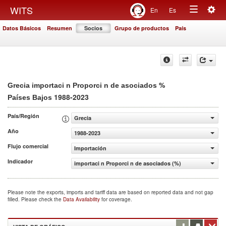
Togg
WITS
En
Es
Toggle
navig
Datos Básicos
Resumen
Socios
Grupo de productos
País
navigation
%
Grecia importaci n Proporci n de asociados
1988-2023
Países Bajos
País/Región
Grecia
Año
1988-2023
Flujo comercial
Importación
Indicador
importaci n Proporci n de asociados (%)
Please note the exports, imports and tariff data are based on reported data and not gap
filled. Please check the
Data Availability
for coverage.