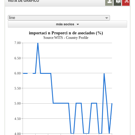
VISTA DE GRÁFICO
line
más socios
importaci n Proporci n de asociados (%)
Source:WITS - Country Profile
7.00
6.50
6.00
5.50
5.00
4.50
4.00