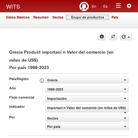
Togg
WITS
En
Es
Toggle
navig
Datos Básicos
Resumen
Socios
Grupo de productos
País
navigation
Grecia Product importaci n Valor del comercio (en
miles de US$)
1988-2023
Por país
País/Región
Grecia
Año
1988-2023
Flujo comercial
Importación
Indicador
importaci n Valor del comercio (en miles de US$)
Por
Socios
Por país