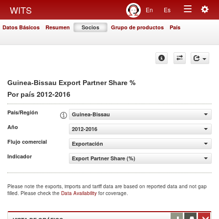
Togg
WITS
En
Es
Toggle
navig
Datos Básicos
Resumen
Socios
Grupo de productos
País
navigation
%
Guinea-Bissau Export Partner Share
2012-2016
Por país
País/Región
Guinea-Bissau
Año
2012-2016
Flujo comercial
Exportación
Indicador
Export Partner Share (%)
Please note the exports, imports and tariff data are based on reported data and not gap
filled. Please check the
Data Availability
for coverage.