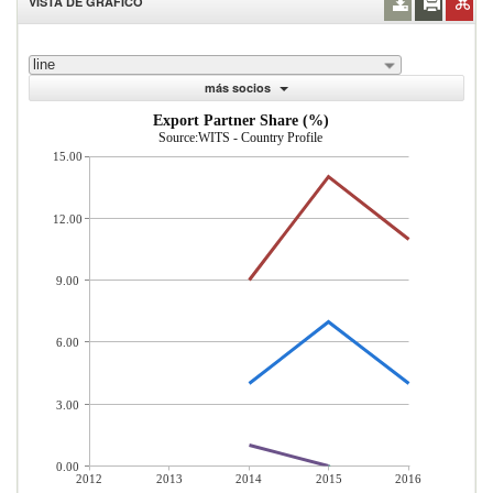
VISTA DE GRÁFICO
line
más socios
Export Partner Share (%)
Source:WITS - Country Profile
15.00
12.00
9.00
6.00
3.00
0.00
2012
2013
2014
2015
2016