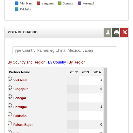
Viet Nam
Singapur
Senegal
Portugal
Pakistán
VISTA DE CUADRO
By Country and Region
|
By Country
|
By Region
Partner Name
2012
2013
2014
2015
2016
4
7
Viet Nam
9
14
Singapur
0
Senegal
1
0
Portugal
0
Pakistán
0
Países Bajos