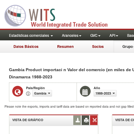
Estadísticas comerciales
Aranceles
GVC
API
Base
Datos Básicos
Resumen
Socios
Grupo 
Gambia Product importaci n Valor del comercio (en miles de 
1988-2023
Dinamarca
País/Región
Año
Gambia
1988-2023
Please note the exports, imports and tariff data are based on reported data and not gap fille
VISTA DE GRÁFICO
VISTA DE 