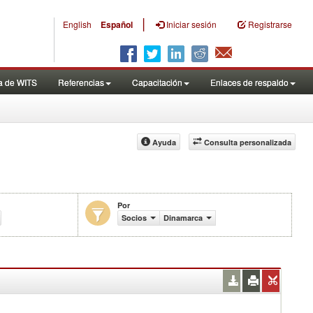
|
English
Español
Iniciar sesión
Registrarse
a de WITS
Referencias
Capacitación
Enlaces de respaldo
Ayuda
Consulta personalizada
Por
ercio (en miles de US$)
Socios
Dinamarca