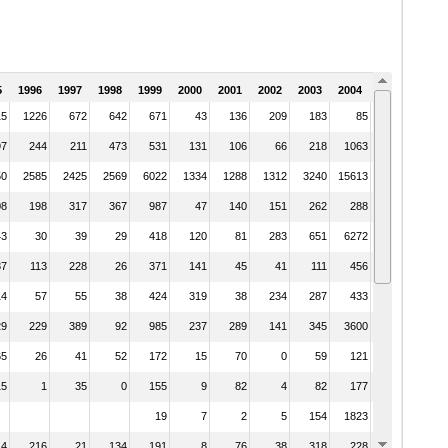
5
1996
1997
1998
1999
2000
2001
2002
2003
2004
2005
15
1226
672
642
671
43
136
209
183
85
479
97
244
211
473
531
131
106
66
218
1063
818
50
2585
2425
2569
6022
1334
1288
1312
3240
15613
29138
08
198
317
367
987
47
140
151
262
288
374
43
30
39
29
418
120
81
283
651
6272
12274
87
113
228
26
371
141
45
41
111
456
564
14
57
55
38
424
319
38
234
287
433
1859
29
229
389
92
985
237
289
141
345
3600
5730
65
26
41
52
172
15
70
0
59
121
180
15
1
35
0
155
9
82
4
82
177
233
19
7
2
5
154
1823
2186
14
216
21
134
191
8
76
38
318
228
575