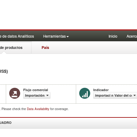
 de datos Analiticos
Herramientas
Inicio
Acerc
de productos
País
US$)
Flujo comercial
Indicador
Importación
importaci n Valor del com
d. Please check the
Data Availability
for coverage.
CUADRO