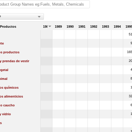
s
 Productos
1988
1989
1990
1991
1992
1993
1994
199
5
rte
16
os productos
2
 y prendas de vestir
getal
nimal
os químicos
3
s alimenticios
 o caucho
y vidrio
s