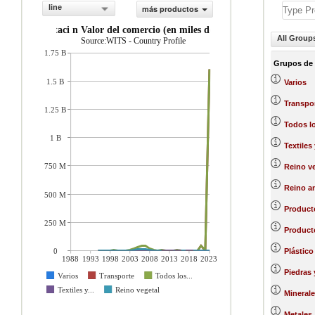
line
más productos
importaci n Valor del comercio (en miles de US$)
All Group
Source:WITS - Country Profile
1.75 B
Grupos de
1.5 B
Varios
Transpo
1.25 B
Todos l
1 B
Textiles
750 M
Reino ve
Reino a
500 M
Product
250 M
Producto
0
Plástico
1988
1993
1998
2003
2008
2013
2018
2023
Piedras 
Varios
Transporte
Todos los...
Textiles y...
Reino vegetal
Minerale
Metales