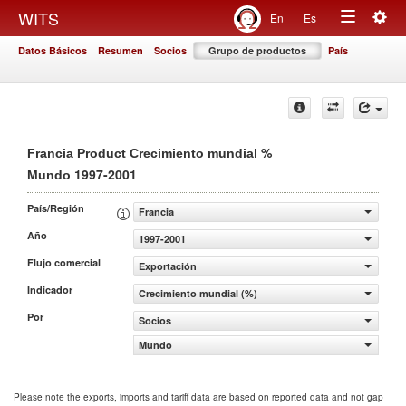
Togg
WITS
En
Es
Toggle
navig
Datos Básicos
Resumen
Socios
Grupo de productos
País
navigation
%
Francia Product Crecimiento mundial
1997-2001
Mundo
País/Región
Francia
Año
1997-2001
Flujo comercial
Exportación
Indicador
Crecimiento mundial (%)
Por
Socios
Mundo
Please note the exports, imports and tariff data are based on reported data and not gap