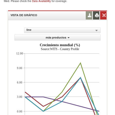
filled. Please check the
Data Availability
for coverage.
VISTA DE GRÁFICO
line
más productos
Crecimiento mundial (%)
Source:WITS - Country Profile
12.00
9.00
6.00
3.00
0.00