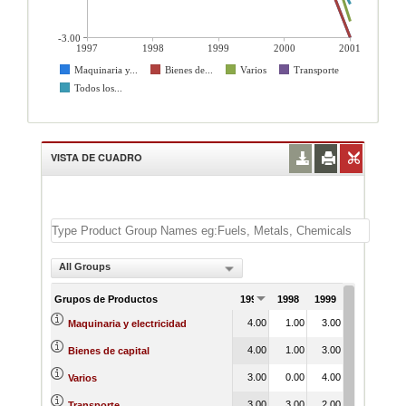
-3.00
1997
1998
1999
2000
2001
Maquinaria y...
Bienes de...
Varios
Transporte
Todos los...
VISTA DE CUADRO
All Groups
Grupos de Productos
1997
1998
1999
2000
200
4.00
1.00
3.00
7.00
-3.
Maquinaria y electricidad
4.00
1.00
3.00
7.00
-3.
Bienes de capital
3.00
0.00
4.00
10.00
-2.
Varios
3.00
3.00
2.00
1.00
0.
Transporte