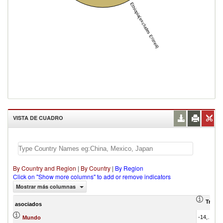
Ethiopia(excludes Eritrea)
VISTA DE CUADRO
By Country and Region
|
By Country
|
By Region
Click on "Show more columns" to add or remove indicators
Mostrar más columnas
Trade 
asociados
-14,190,694.00
Mundo