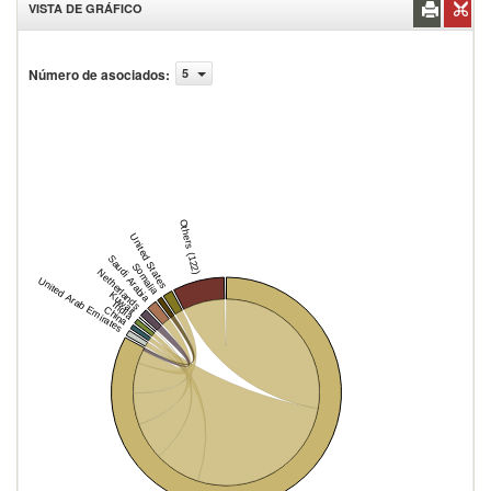
VISTA DE GRÁFICO
Número de asociados
:
5
Others (122)
United States
Saudi Arabia
Somalia
Netherlands
United Arab Emirates
Kuwait
India
China