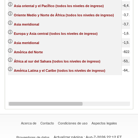
-6,450,214.85
Asia oriental y el Pacífico (todos los niveles de ingreso)
-3,738,168.34
Oriente Medio y Norte de África (todos los niveles de ingreso)
-3,738,168.34
Asia meridional
-1,604,424.95
Europa y Asia central (todos los niveles de ingreso)
-1,502,458.36
Asia meridional
-822,407.05
América del Norte
-53,273.47
África al sur del Sahara (todos los niveles de ingreso)
-64,956.88
América Latina y el Caribe (todos los niveles de ingreso)
Acerca de
Contacto
Condiciones de uso
Aspectos legales
Actualizar página
: Aug-7-2026 22:12 ET
Proveedores de datos