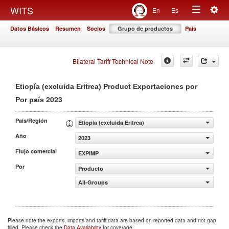
Togg
WITS
En
Es
Toggle
navig
Datos Básicos
Resumen
Socios
Grupo de productos
País
navigation
Bilateral Tariff Technical Note
Etiopía (excluida Eritrea) Product Exportaciones por
2023
Por país
País/Región
Etiopía (excluida Eritrea)
Año
2023
Flujo comercial
EXPIMP
Por
Producto
All-Groups
Please note the exports, imports and tariff data are based on reported data and not gap
filled. Please check the
Data Availability
for coverage.