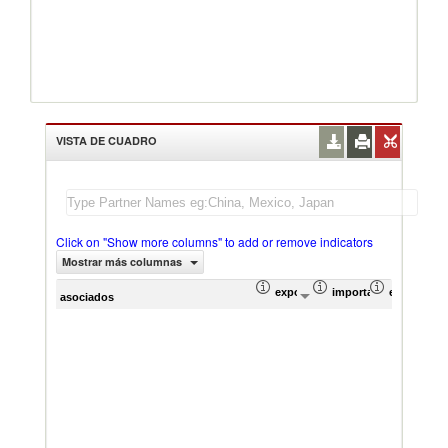
VISTA DE CUADRO
Click on "Show more columns" to add or remove indicators
Mostrar más columnas
exportación Valor del comercio (
importación Valor del
exportació
im
asociados