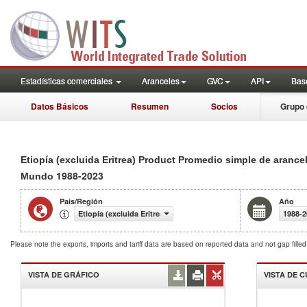
Estadísticas comerciales
Aranceles
GVC
API
Base
Datos Básicos
Resumen
Socios
Grupo 
Etiopía (excluida Eritrea) Product Promedio simple de aranc
1988-2023
Mundo
País/Región
Año
Etiopía (excluida Eritrea)
1988-2
Please note the exports, imports and tariff data are based on reported data and not gap fille
VISTA DE GRÁFICO
VISTA DE 