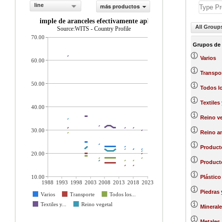
line
más productos
Promedio simple de aranceles efectivamente aplicados (%)
All Group
Source:WITS - Country Profile
70.00
Grupos de
Varios
60.00
Transpo
50.00
Todos l
Textiles
40.00
Reino ve
30.00
Reino a
Product
20.00
Producto
10.00
Plástico
1988
1993
1998
2003
2008
2013
2018
2023
Piedras 
Varios
Transporte
Todos los...
Textiles y...
Reino vegetal
Minerale
Metales