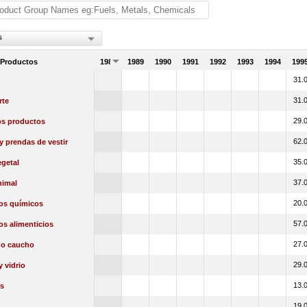
s
 Productos
1988
1989
1990
1991
1992
1993
1994
199
31.
31.
rte
29.
os productos
62.
 y prendas de vestir
35.
getal
37.
nimal
20.
os químicos
57.
s alimenticios
27.
 o caucho
29.
y vidrio
13.
s
19.