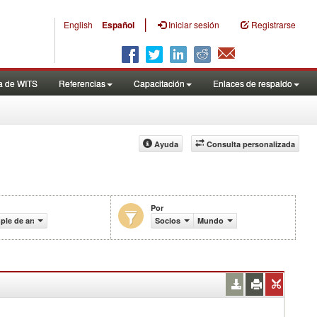
|
English
Español
Iniciar sesión
Registrarse
a de WITS
Referencias
Capacitación
Enlaces de respaldo
Ayuda
Consulta personalizada
Por
le de aranceles efectivamente aplicados (%)
Socios
Mundo