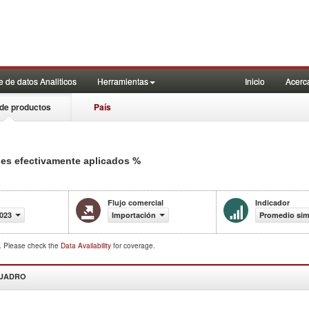
 de datos Analiticos
Herramientas
Inicio
Acerc
de productos
País
%
eles efectivamente aplicados
Flujo comercial
Indicador
023
Importación
Promedio simp
d. Please check the
Data Availability
for coverage.
CUADRO