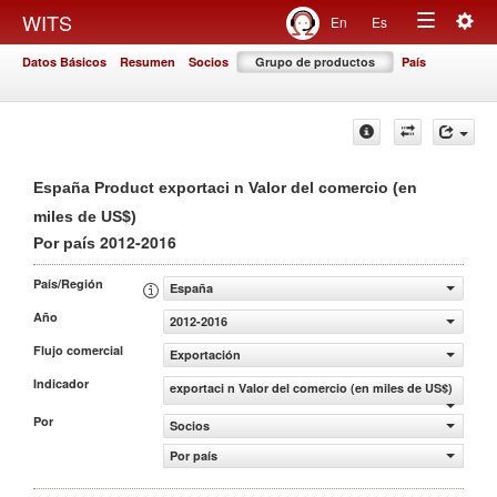
Togg
WITS
En
Es
Toggle
navig
Datos Básicos
Resumen
Socios
Grupo de productos
País
navigation
España Product exportaci n Valor del comercio (en
miles de US$)
2012-2016
Por país
País/Región
España
Año
2012-2016
Flujo comercial
Exportación
Indicador
exportaci n Valor del comercio (en miles de US$)
Por
Socios
Por país