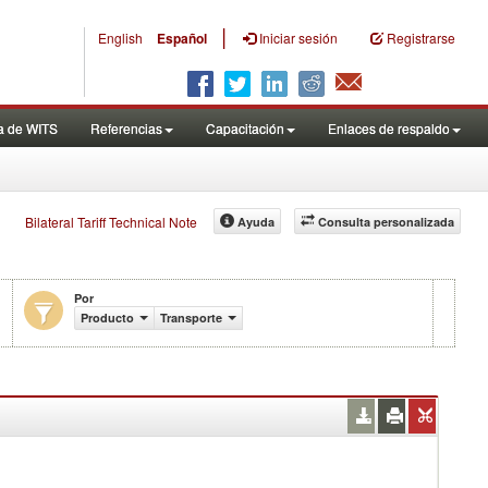
|
English
Español
Iniciar sesión
Registrarse
a de WITS
Referencias
Capacitación
Enlaces de respaldo
Bilateral Tariff Technical Note
Ayuda
Consulta personalizada
Por
Producto
Transporte