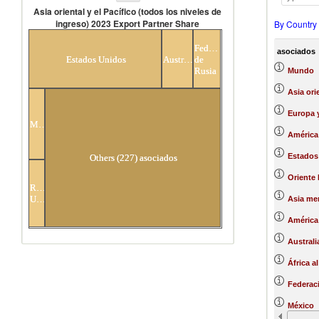
Asia oriental y el Pacífico (todos los niveles de
ingreso) 2023 Export Partner Share
By Country
Asia oriental y el Pacífico (todos los
Federación
niveles de ingreso) 2023 Export Partner
asociados
Estados Unidos
Australia
de
Share
Rusia
Mundo
Asia ori
Europa y
México
América 
Estados
Others (227) asociados
Oriente 
Reino
Unido
Asia mer
América 
Australi
África a
Federac
México