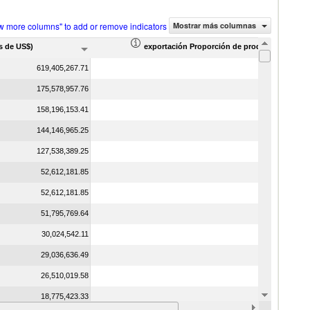
w more columns" to add or remove indicators
Mostrar más columnas
s de US$)
exportación Proporción de productos (%)
619,405,267.71
175,578,957.76
158,196,153.41
144,146,965.25
127,538,389.25
52,612,181.85
52,612,181.85
51,795,769.64
30,024,542.11
29,036,636.49
26,510,019.58
18,775,423.33