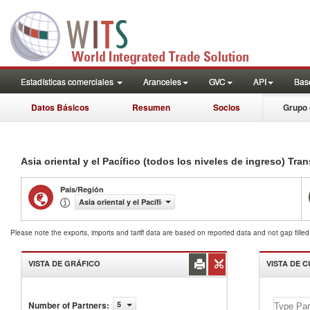
Estadísticas comerciales
Aranceles
GVC
API
Base
Datos Básicos
Resumen
Socios
Grupo 
Asia oriental y el Pacífico (todos los niveles de ingreso) Tr
País/Región
Asia oriental y el Pacífico (todos los niveles de ingreso)
Please note the exports, imports and tariff data are based on reported data and not gap fille
VISTA DE GRÁFICO
VISTA DE 
Number of Partners
:
5