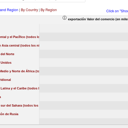
 and Region
|
By Country
|
By Region
Click on "Sho
exportación Valor del comercio (en mile
ental y el Pacífico (todos los niveles de ingreso)
 Asia central (todos los niveles de ingreso)
del Norte
 Unidos
Medio y Norte de África (todos los niveles de ingreso)
idional
Latina y el Caribe (todos los niveles de ingreso)
a
l sur del Sahara (todos los niveles de ingreso)
ión de Rusia