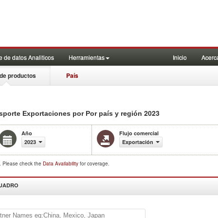
 de datos Analiticos
Herramientas
Inicio
Acerc
de productos
País
2023
ansporte Exportaciones por Por país y región
Año
Flujo comercial
2023
Exportación
d. Please check the
Data Availability
for coverage.
CUADRO