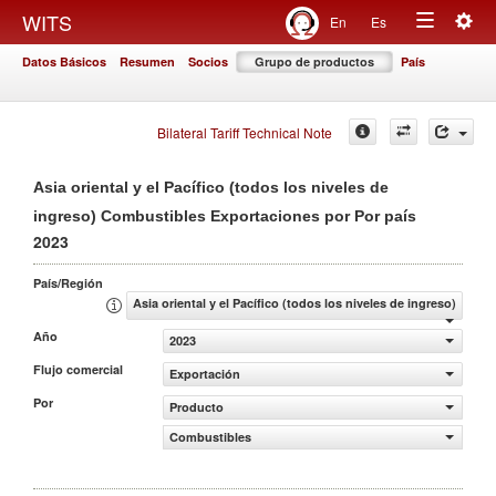
Togg
WITS
En
Es
Toggle
navig
Datos Básicos
Resumen
Socios
Grupo de productos
País
navigation
Bilateral Tariff Technical Note
Asia oriental y el Pacífico (todos los niveles de
ingreso) Combustibles Exportaciones por Por país
2023
País/Región
Asia oriental y el Pacífico (todos los niveles de ingreso)
Año
2023
Flujo comercial
Exportación
Por
Producto
Combustibles