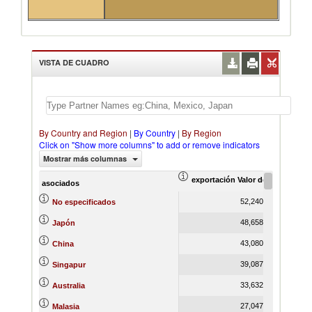
VISTA DE CUADRO
By Country and Region
|
By Country
|
By Region
Click on "Show more columns" to add or remove indicators
Mostrar más columnas
exportación Valor del comercio (
ex
asociados
52,240,421.28
No especificados
48,658,555.27
Japón
43,080,896.52
China
39,087,326.77
Singapur
33,632,092.05
Australia
27,047,768.90
Malasia