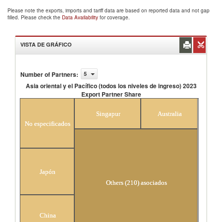
Please note the exports, imports and tariff data are based on reported data and not gap
filled. Please check the
Data Availability
for coverage.
VISTA DE GRÁFICO
Number of Partners
:
5
Asia oriental y el Pacífico (todos los niveles de ingreso) 2023
Export Partner Share
Asia oriental y el Pacífico (todos los niveles de ingreso)
2023 Export Partner Share
Singapur
Australia
No especificados
Japón
Others (210) asociados
China