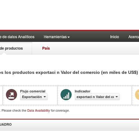
 de datos Analiticos
Herramientas
Inicio
Acerc
de productos
País
dos los productos exportaci n Valor del comercio (en miles de US$)
Flujo comercial
Indicador
Exportación
exportaci n Valor del comercio (en mi
d. Please check the
Data Availability
for coverage.
CUADRO