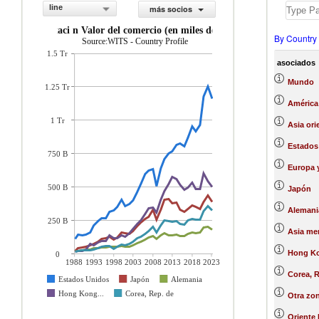
line
más socios
exportaci n Valor del comercio (en miles de US$)
By Country
Source:WITS - Country Profile
1.5 Tr
asociados
Mundo
1.25 Tr
América 
1 Tr
Asia ori
Estados
750 B
Europa y
500 B
Japón
Alemani
250 B
Asia mer
Hong Ko
0
1988
1993
1998
2003
2008
2013
2018
2023
Corea, R
Estados Unidos
Japón
Alemania
Hong Kong...
Corea, Rep. de
Otra zon
Oriente 