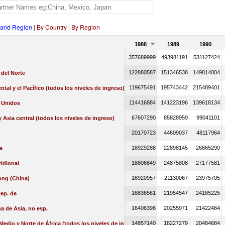
 and Region
|
By Country
|
By Region
1988
1989
1990
357689999
493981191
531127424
122880587
151346538
149814004
del Norte
119675491
195743442
215489401
ental y el Pacífico (todos los niveles de ingreso)
114416884
141223196
139618134
 Unidos
67607290
85828959
99041101
 Asia central (todos los niveles de ingreso)
20170723
44609037
48117964
18929288
22898145
26865290
a
18806849
24875808
27177581
idional
16920957
21130067
23975705
ng (China)
16836561
21954547
24185225
ep. de
16406398
20255971
21422464
a de Asia, no esp.
14857140
18227279
20484684
Medio y Norte de África (todos los niveles de ingreso)