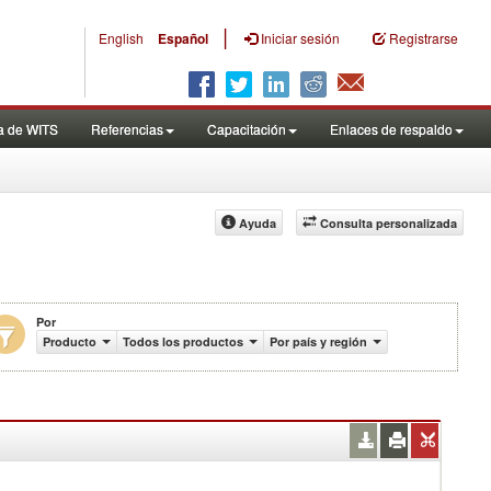
|
English
Español
Iniciar sesión
Registrarse
a de WITS
Referencias
Capacitación
Enlaces de respaldo
Ayuda
Consulta personalizada
Por
les de US$)
Producto
Todos los productos
Por país y región