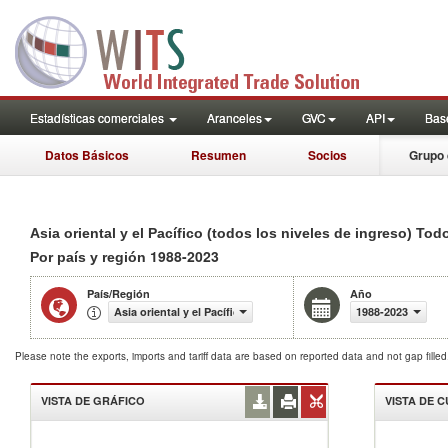
Estadísticas comerciales
Aranceles
GVC
API
Base
Datos Básicos
Resumen
Socios
Grupo 
Asia oriental y el Pacífico (todos los niveles de ingreso) To
1988-2023
Por país y región
País/Región
Año
Asia oriental y el Pacífico (todos los niveles de ingreso)
1988-2023
Please note the exports, imports and tariff data are based on reported data and not gap fille
VISTA DE GRÁFICO
VISTA DE 