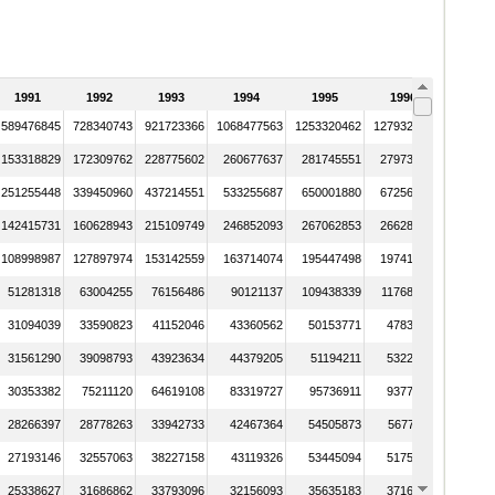
1991
1992
1993
1994
1995
1996
589476845
728340743
921723366
1068477563
1253320462
1279320544
153318829
172309762
228775602
260677637
281745551
279730572
251255448
339450960
437214551
533255687
650001880
672561247
142415731
160628943
215109749
246852093
267062853
266289120
108998987
127897974
153142559
163714074
195447498
197417694
51281318
63004255
76156486
90121137
109438339
117684310
31094039
33590823
41152046
43360562
50153771
47832610
31561290
39098793
43923634
44379205
51194211
53226494
30353382
75211120
64619108
83319727
95736911
93774771
28266397
28778263
33942733
42467364
54505873
56776117
27193146
32557063
38227158
43119326
53445094
51754185
25338627
31686862
33793096
32156093
35635183
37164977