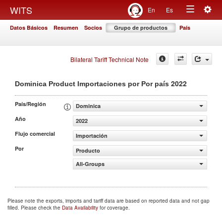
Togg
WITS
En
Es
Toggle
navig
Datos Básicos
Resumen
Socios
Grupo de productos
País
navigation
Bilateral Tariff Technical Note
2022
Dominica Product Importaciones por Por país
País/Región
Dominica
Año
2022
Flujo comercial
Importación
Por
Producto
All-Groups
Please note the exports, imports and tariff data are based on reported data and not gap
filled. Please check the
Data Availability
for coverage.