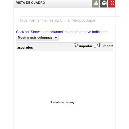
VISTA DE CUADRO
Click on "Show more columns" to add or remove indicators
Mostrar más columnas
importación Valor del comercio (
importación Prop
Prom
asociados
No data to display