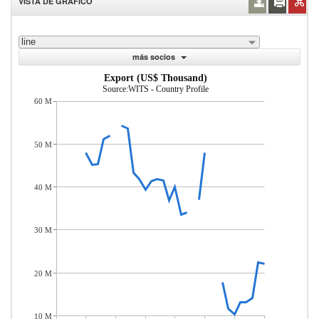
VISTA DE GRÁFICO
line
más socios
Export (US$ Thousand)
Source:WITS - Country Profile
60 M
50 M
40 M
30 M
20 M
10 M