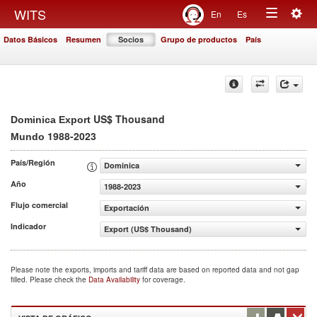
Togg
WITS
En
Es
Toggle
navig
Datos Básicos
Resumen
Socios
Grupo de productos
País
navigation
US$ Thousand
Dominica Export
1988-2023
Mundo
País/Región
Dominica
Año
1988-2023
Flujo comercial
Exportación
Indicador
Export (US$ Thousand)
Please note the exports, imports and tariff data are based on reported data and not gap
filled. Please check the
Data Availability
for coverage.