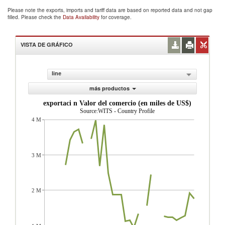
Please note the exports, imports and tariff data are based on reported data and not gap
filled. Please check the
Data Availability
for coverage.
VISTA DE GRÁFICO
line
más productos
exportaci n Valor del comercio (en miles de US$)
Source:WITS - Country Profile
4 M
3 M
2 M