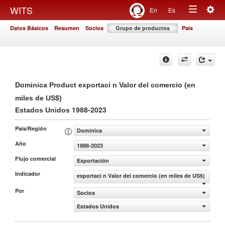
Togg
WITS
En
Es
Toggle
navig
Datos Básicos
Resumen
Socios
Grupo de productos
País
navigation
Dominica Product exportaci n Valor del comercio (en
miles de US$)
1988-2023
Estados Unidos
País/Región
Dominica
Año
1988-2023
Flujo comercial
Exportación
Indicador
exportaci n Valor del comercio (en miles de US$)
Por
Socios
Estados Unidos