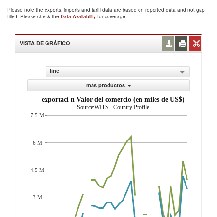
Please note the exports, imports and tariff data are based on reported data and not gap
filled. Please check the
Data Availability
for coverage.
VISTA DE GRÁFICO
line
más productos
exportaci n Valor del comercio (en miles de US$)
Source:WITS - Country Profile
7.5 M
6 M
4.5 M
3 M