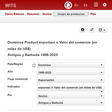
Togg
WITS
En
Es
Toggle
navig
Datos Básicos
Resumen
Socios
Grupo de productos
País
navigation
Dominica Product exportaci n Valor del comercio (en
miles de US$)
1988-2023
Antigua y Barbuda
País/Región
Dominica
Año
1988-2023
Flujo comercial
Exportación
Indicador
exportaci n Valor del comercio (en miles de US$)
Por
Socios
Antigua y Barbuda