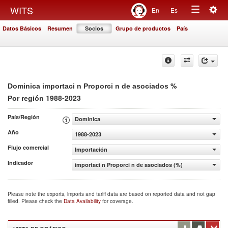
Togg
WITS
En
Es
Toggle
navig
Datos Básicos
Resumen
Socios
Grupo de productos
País
navigation
%
Dominica importaci n Proporci n de asociados
1988-2023
Por región
País/Región
Dominica
Año
1988-2023
Flujo comercial
Importación
Indicador
importaci n Proporci n de asociados (%)
Please note the exports, imports and tariff data are based on reported data and not gap
filled. Please check the
Data Availability
for coverage.