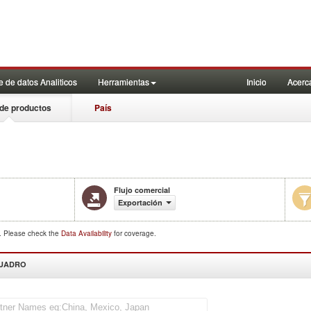
 de datos Analiticos
Herramientas
Inicio
Acerc
de productos
País
Flujo comercial
Exportación
d. Please check the
Data Availability
for coverage.
CUADRO