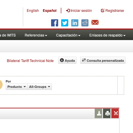
|
English
Español
Iniciar sesión
Registrarse
a de WITS
Referencias
Capacitación
Enlaces de respaldo
Bilateral Tariff Technical Note
Ayuda
Consulta personalizada
Por
Producto
All-Groups