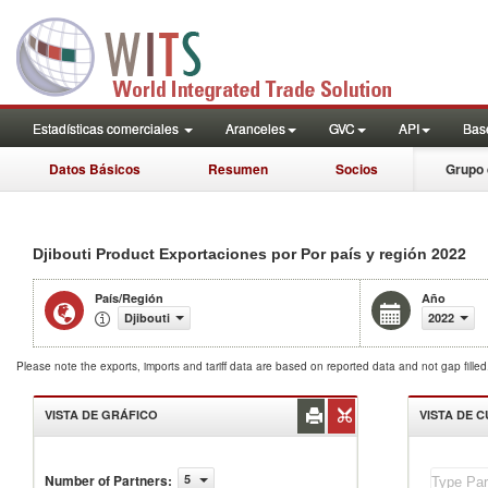
Estadísticas comerciales
Aranceles
GVC
API
Base
Datos Básicos
Resumen
Socios
Grupo 
2022
Djibouti Product Exportaciones por Por país y región
País/Región
Año
Djibouti
2022
Please note the exports, imports and tariff data are based on reported data and not gap fille
VISTA DE GRÁFICO
VISTA DE 
Number of Partners
:
5
Djibouti