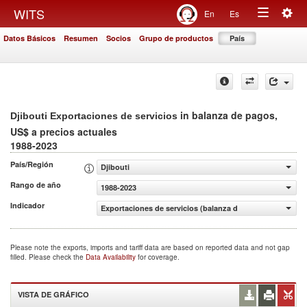
Togg
WITS
En
Es
Toggle
navig
Datos Básicos
Resumen
Socios
Grupo de productos
País
navigation
in balanza de pagos,
Djibouti Exportaciones de servicios
US$ a precios actuales
1988-2023
País/Región
Djibouti
Rango de año
1988-2023
Indicador
Exportaciones de servicios (balanza de pagos, US$ a pre
Please note the exports, imports and tariff data are based on reported data and not gap
filled. Please check the
Data Availability
for coverage.
VISTA DE GRÁFICO