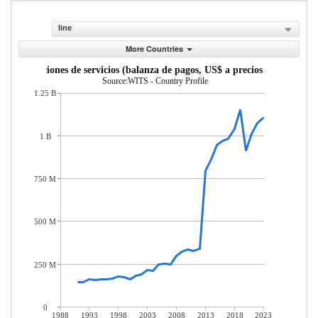
line
More Countries
Exportaciones de servicios (balanza de pagos, US$ a precios actuales)
Source:WITS - Country Profile
1.25 B
1 B
750 M
500 M
250 M
0
1988
1993
1998
2003
2008
2013
2018
2023