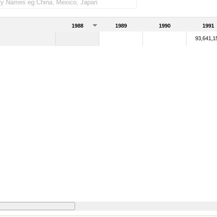
1988
1989
1990
1991
93,641,1