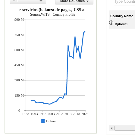
line
More Countries
taciones de servicios (balanza de pagos, US$ a precios actuales)
Source:WITS - Country Profile
Country Name
900 M
Djibouti
750 M
600 M
450 M
300 M
150 M
0
1988
1993
1998
2003
2008
2013
2018
2023
Djibouti