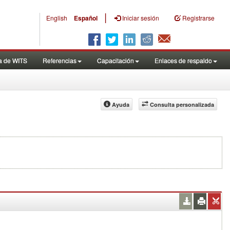
|
English
Español
Iniciar sesión
Registrarse
a de WITS
Referencias
Capacitación
Enlaces de respaldo
Ayuda
Consulta personalizada