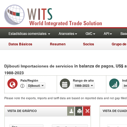
Estadísticas comerciales
Aranceles
GVC
API
Base
Datos Básicos
Resumen
Socios
Grupo de
in balanza de pagos, US$ a
Djibouti Importaciones de servicios
1988-2023
País/Región
Rango de año
Ind
Djibouti
1988-2023
Im
Please note the exports, imports and tariff data are based on reported data and not gap fille
VISTA DE GRÁFICO
VISTA DE CUA