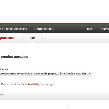
 de datos Analiticos
Herramientas
Inicio
Acerc
 productos
País
 precios actuales
icador
portaciones de servicios (balanza de pagos, US$ a precios actuales)
d. Please check the
Data Availability
for coverage.
DRO