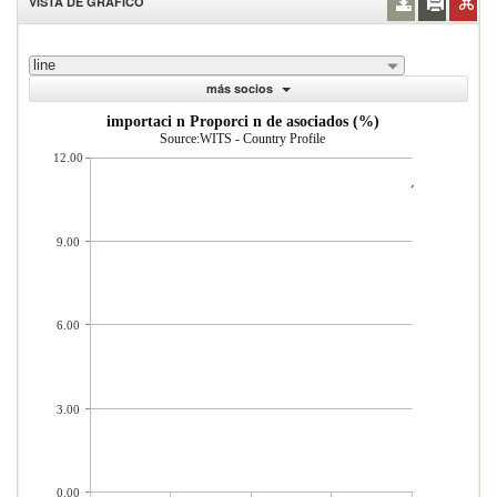
VISTA DE GRÁFICO
line
más socios
importaci n Proporci n de asociados (%)
Source:WITS - Country Profile
12.00
9.00
6.00
3.00
0.00