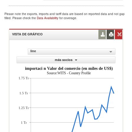
Please note the exports, imports and tariff data are based on reported data and not gap
filled. Please check the
Data Availability
for coverage.
VISTA DE GRÁFICO
line
más socios
importaci n Valor del comercio (en miles de US$)
Source:WITS - Country Profile
1.75 Tr
1.5 Tr
1.25 Tr
1 Tr