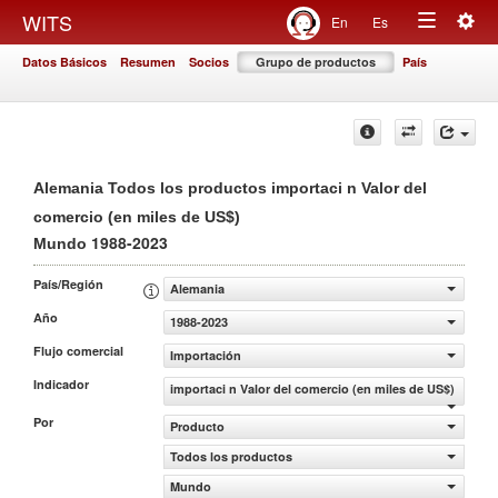
Togg
WITS
En
Es
Toggle
navig
Datos Básicos
Resumen
Socios
Grupo de productos
País
navigation
Alemania Todos los productos importaci n Valor del
comercio (en miles de US$)
1988-2023
Mundo
País/Región
Alemania
Año
1988-2023
Flujo comercial
Importación
Indicador
importaci n Valor del comercio (en miles de US$)
Por
Producto
Todos los productos
Mundo