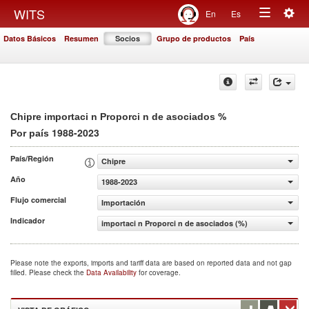
Togg
WITS
En
Es
Toggle
navig
Datos Básicos
Resumen
Socios
Grupo de productos
País
navigation
%
Chipre importaci n Proporci n de asociados
1988-2023
Por país
País/Región
Chipre
Año
1988-2023
Flujo comercial
Importación
Indicador
importaci n Proporci n de asociados (%)
Please note the exports, imports and tariff data are based on reported data and not gap
filled. Please check the
Data Availability
for coverage.