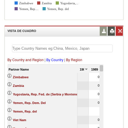
Zimbabwe
Zambia
Yugoslavia,...
Yemen, Rep....
Yemen, Rep. del
VISTA DE CUADRO
By Country and Region
|
By Country
|
By Region
Partner Name
1988
1989
1990
0
0
Zimbabwe
0
0
Zambia
0
0
Yugoslavia, Rep. Fed. de (Serbia y Montenegro)
0
0
Yemen, Rep. Dem. Del
0
Yemen, Rep. del
0
Viet Nam