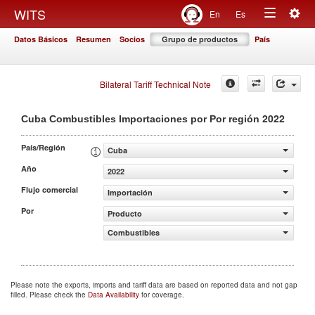
Togg
WITS
En
Es
Toggle
navig
Datos Básicos
Resumen
Socios
Grupo de productos
País
navigation
Bilateral Tariff Technical Note
2022
Cuba Combustibles Importaciones por Por región
País/Región
Cuba
Año
2022
Flujo comercial
Importación
Por
Producto
Combustibles
Please note the exports, imports and tariff data are based on reported data and not gap
filled. Please check the
Data Availability
for coverage.