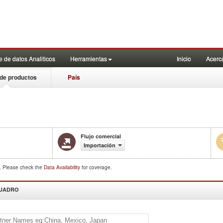
 de datos Analiticos
Herramientas
Inicio
Acerc
de productos
País
Flujo comercial
Importación
d. Please check the
Data Availability
for coverage.
CUADRO