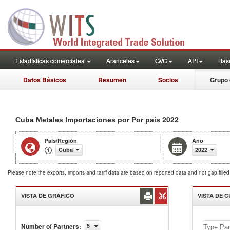
Estadísticas comerciales
Aranceles
GVC
API
Base
Datos Básicos
Resumen
Socios
Grupo 
2022
Cuba Metales Importaciones por Por país
País/Región
Año
Cuba
2022
Please note the exports, imports and tariff data are based on reported data and not gap fille
VISTA DE GRÁFICO
VISTA DE 
Number of Partners
:
5