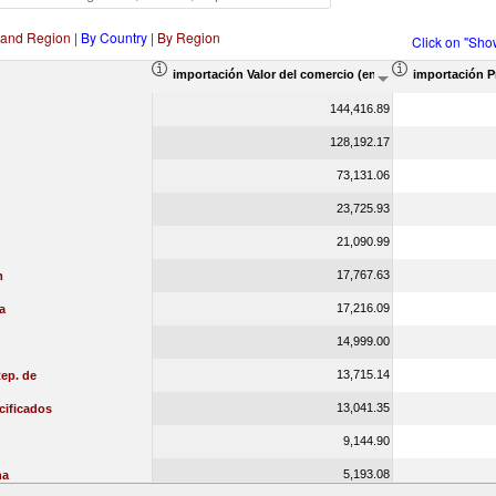
 and Region
|
By Country
|
By Region
Click on "Sho
importación Valor del comercio (en miles de US$)
importación P
144,416.89
128,192.17
73,131.06
23,725.93
21,090.99
17,767.63
m
17,216.09
a
14,999.00
13,715.14
ep. de
13,041.35
cificados
9,144.90
5,193.08
na