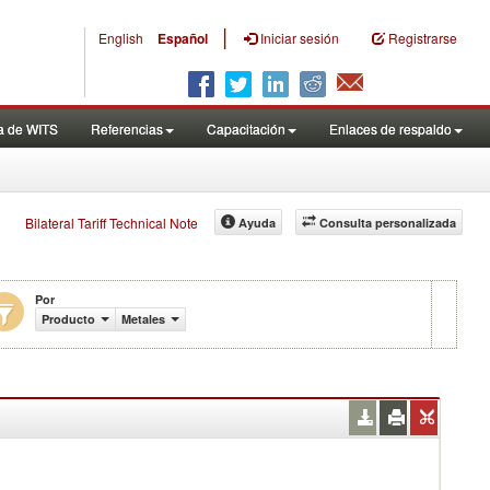
|
English
Español
Iniciar sesión
Registrarse
a de WITS
Referencias
Capacitación
Enlaces de respaldo
Bilateral Tariff Technical Note
Ayuda
Consulta personalizada
Por
Producto
Metales