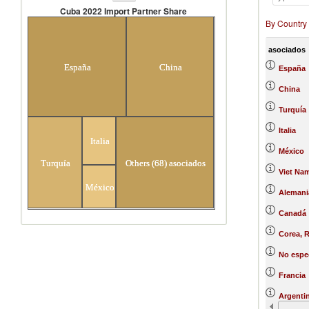
Cuba 2022 Import Partner Share
By Country
Cuba 2022 Import Partner Share
asociados
España
China
España
China
Turquía
Italia
Italia
México
Turquía
Others (68) asociados
Viet Na
México
Alemani
Canadá
Corea, R
No espe
Francia
Argenti