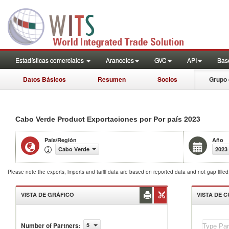
Estadísticas comerciales
Aranceles
GVC
API
Base
Datos Básicos
Resumen
Socios
Grupo 
2023
Cabo Verde Product Exportaciones por Por país
País/Región
Año
Cabo Verde
2023
Please note the exports, imports and tariff data are based on reported data and not gap fille
VISTA DE GRÁFICO
VISTA DE 
Cabo
Number of Partners
:
5