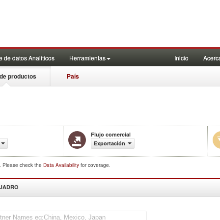
 de datos Analiticos
Herramientas
Inicio
Acerc
de productos
País
Flujo comercial
Exportación
d. Please check the
Data Availability
for coverage.
CUADRO