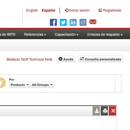
|
English
Español
Iniciar sesión
Registrarse
a de WITS
Referencias
Capacitación
Enlaces de respaldo
Bilateral Tariff Technical Note
Ayuda
Consulta personalizada
Por
Producto
All-Groups