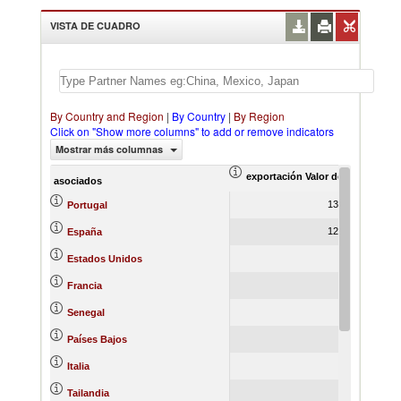
VISTA DE CUADRO
By Country and Region
|
By Country
|
By Region
Click on "Show more columns" to add or remove indicators
Mostrar más columnas
exportación Valor del comercio (
ex
asociados
13,632.32
Portugal
12,820.90
España
697.18
Estados Unidos
122.61
Francia
111.17
Senegal
99.08
Países Bajos
86.67
Italia
74.53
Tailandia