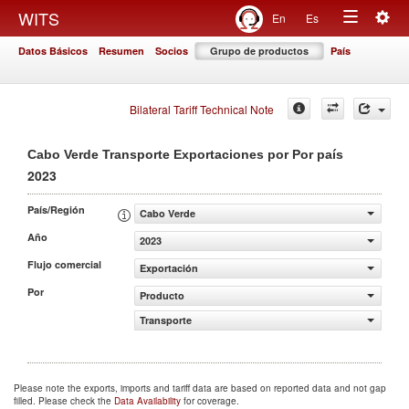
Togg
WITS
En
Es
Toggle
navig
Datos Básicos
Resumen
Socios
Grupo de productos
País
navigation
Bilateral Tariff Technical Note
Cabo Verde Transporte Exportaciones por Por país
2023
País/Región
Cabo Verde
Año
2023
Flujo comercial
Exportación
Por
Producto
Transporte
Please note the exports, imports and tariff data are based on reported data and not gap
filled. Please check the
Data Availability
for coverage.