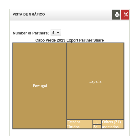
VISTA DE GRÁFICO
Number of Partners
:
5
Cabo Verde 2023 Export Partner Share
Cabo Verde 2023 Export Partner Share
España
Portugal
Estados
Others (21)
Francia
Senegal
Unidos
asociados