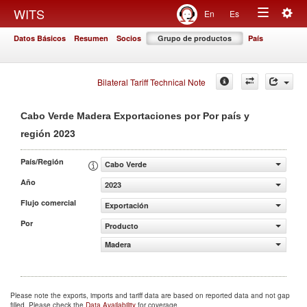
Togg
WITS
En
Es
Toggle
navig
Datos Básicos
Resumen
Socios
Grupo de productos
País
navigation
Bilateral Tariff Technical Note
Cabo Verde Madera Exportaciones por Por país y
2023
región
País/Región
Cabo Verde
Año
2023
Flujo comercial
Exportación
Por
Producto
Madera
Please note the exports, imports and tariff data are based on reported data and not gap
filled. Please check the
Data Availability
for coverage.