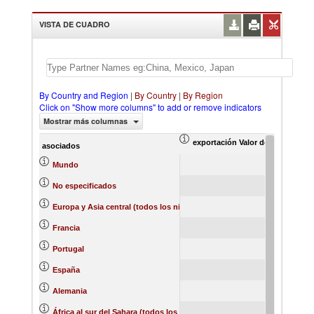
VISTA DE CUADRO
By Country and Region
|
By Country
|
By Region
Click on "Show more columns" to add or remove indicators
Mostrar más columnas
exportación Valor del comercio (
ex
asociados
71.90
Mundo
37.04
No especificados
32.74
Europa y Asia central (todos los niveles de ingreso)
11.16
Francia
9.64
Portugal
5.60
España
3.49
Alemania
2.08
África al sur del Sahara (todos los niveles de ingreso)