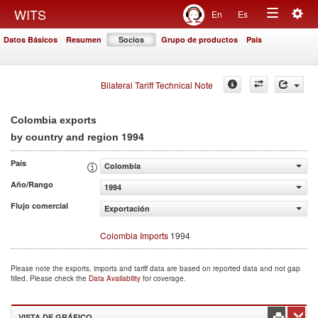
Togg
WITS
En
Es
Toggle
navig
Datos Básicos
Resumen
Socios
Grupo de productos
País
navigation
Bilateral Tariff Technical Note
Colombia exports
1994
by country and region
País
Colombia
Año/Rango
1994
Flujo comercial
Exportación
Colombia Imports
1994
Please note the exports, imports and tariff data are based on reported data and not gap
filled. Please check the
Data Availability
for coverage.
VISTA DE GRÁFICO