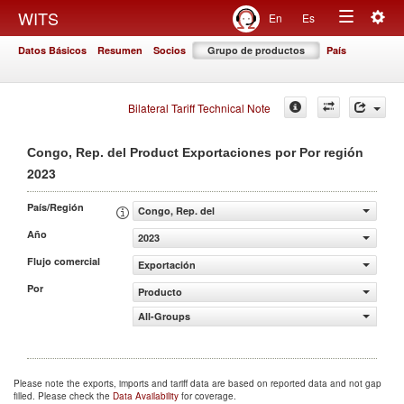
Togg
WITS
En
Es
Toggle
navig
Datos Básicos
Resumen
Socios
Grupo de productos
País
navigation
Bilateral Tariff Technical Note
Congo, Rep. del Product Exportaciones por Por región
2023
País/Región
Congo, Rep. del
Año
2023
Flujo comercial
Exportación
Por
Producto
All-Groups
Please note the exports, imports and tariff data are based on reported data and not gap
filled. Please check the
Data Availability
for coverage.