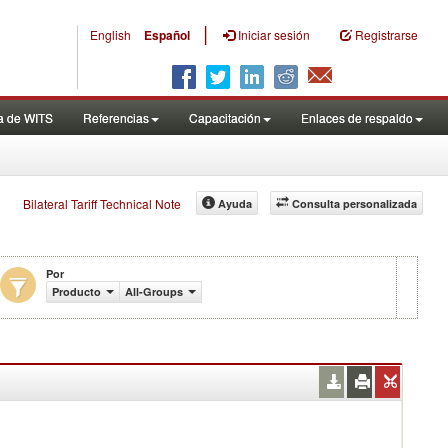
|
English
Español
Iniciar sesión
Registrarse
a de WITS
Referencias
Capacitación
Enlaces de respaldo
Bilateral Tariff Technical Note
Ayuda
Consulta personalizada
Por
Producto
All-Groups