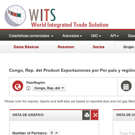
Estadísticas comerciales
Aranceles
GVC
API
Base
Datos Básicos
Resumen
Socios
Grupo 
Congo, Rep. del Product Exportaciones por Por país y región
País/Región
Congo, Rep. del
Please note the exports, imports and tariff data are based on reported data and not gap fille
VISTA DE GRÁFICO
VISTA DE 
Congo,
Number of Partners
:
5
Rep.