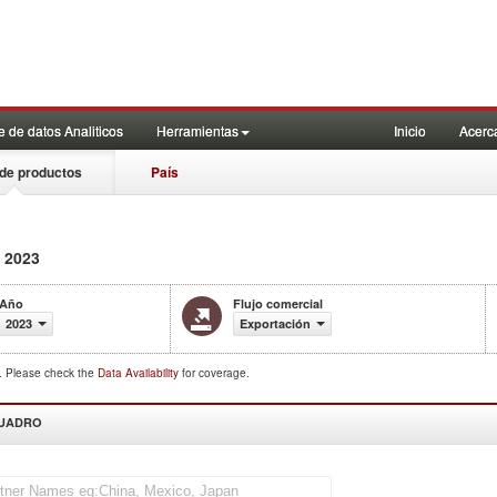
 de datos Analiticos
Herramientas
Inicio
Acerc
de productos
País
2023
Año
Flujo comercial
2023
Exportación
d. Please check the
Data Availability
for coverage.
CUADRO