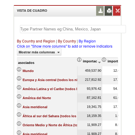
VISTA DE CUADRO
By Country and Region
|
By Country
|
By Region
Click on "Show more columns" to add or remove indicators
Mostrar más columnas
importación Valor del comercio (
importación Prop
asociados
459,537.90
12.65
Mundo
217,812.92
17.75
Europa y Asia central (todos los niveles de ingreso)
93,976.42
54.17
América Latina y el Caribe (todos los niveles de ingreso)
87,162.81
61.63
América del Norte
19,341.75
17.79
Asia meridional
18,159.35
1.99
África al sur del Sahara (todos los niveles de ingreso)
11,909.27
8.51
Oriente Medio y Norte de África (todos los niveles de ingreso)
11,909.27
8.51
Asia meridional