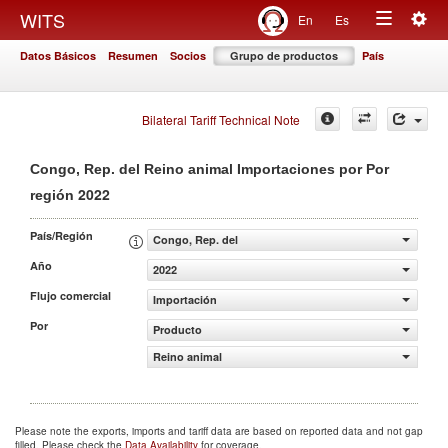
Togg
WITS
En
Es
Toggle
navig
Datos Básicos
Resumen
Socios
Grupo de productos
País
navigation
Bilateral Tariff Technical Note
Congo, Rep. del Reino animal Importaciones por Por
2022
región
País/Región
Congo, Rep. del
Año
2022
Flujo comercial
Importación
Por
Producto
Reino animal
Please note the exports, imports and tariff data are based on reported data and not gap
filled. Please check the
Data Availability
for coverage.