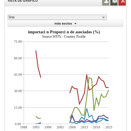
VISTA DE GRÁFICO
line
más socios
importaci n Proporci n de asociados (%)
Source:WITS - Country Profile
75.00
60.00
45.00
30.00
15.00
0.00
1988
1993
1998
2003
2008
2013
2018
2023