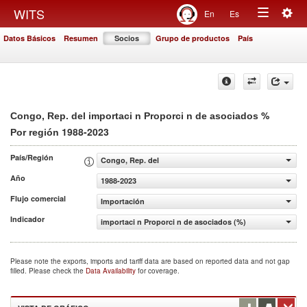
Togg
WITS
En
Es
Toggle
navig
Datos Básicos
Resumen
Socios
Grupo de productos
País
navigation
%
Congo, Rep. del importaci n Proporci n de asociados
1988-2023
Por región
País/Región
Congo, Rep. del
Año
1988-2023
Flujo comercial
Importación
Indicador
importaci n Proporci n de asociados (%)
Please note the exports, imports and tariff data are based on reported data and not gap
filled. Please check the
Data Availability
for coverage.