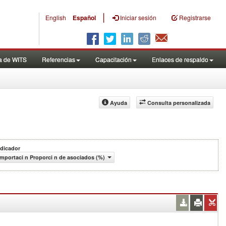
|
English
Español
Iniciar sesión
Registrarse
a de WITS
Referencias
Capacitación
Enlaces de respaldo
Ayuda
Consulta personalizada
ndicador
importaci n Proporci n de asociados (%)