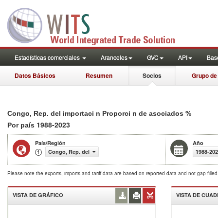
Estadísticas comerciales
Aranceles
GVC
API
Base
Datos Básicos
Resumen
Socios
Grupo de
%
Congo, Rep. del importaci n Proporci n de asociados
1988-2023
Por país
País/Región
Año
Congo, Rep. del
1988-20
Please note the exports, imports and tariff data are based on reported data and not gap fille
VISTA DE GRÁFICO
VISTA DE CUA