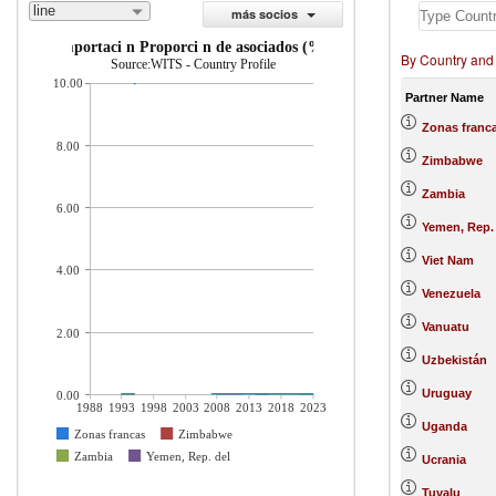
line
más socios
importaci n Proporci n de asociados (%)
By Country and
Source:WITS - Country Profile
10.00
Partner Name
Zonas franc
8.00
Zimbabwe
Zambia
6.00
Yemen, Rep.
Viet Nam
4.00
Venezuela
Vanuatu
2.00
Uzbekistán
Uruguay
0.00
1988
1993
1998
2003
2008
2013
2018
2023
Uganda
Zonas francas
Zimbabwe
Zambia
Yemen, Rep. del
Ucrania
Tuvalu