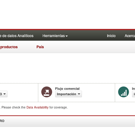
 de datos Analiticos
Herramientas
Inicio
Acerc
 productos
País
Flujo comercial
I
23
Importación
d. Please check the
Data Availability
for coverage.
DRO