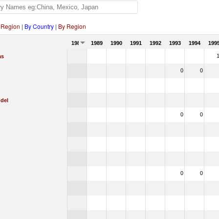
 Region
|
By Country
|
By Region
1988
1989
1990
1991
1992
1993
1994
199
as
0
0
 del
0
0
0
0