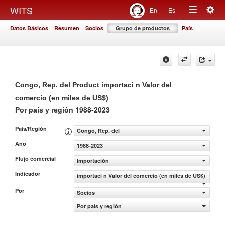
Togg
WITS
En
Es
Toggle
navig
Datos Básicos
Resumen
Socios
Grupo de productos
País
navigation
Congo, Rep. del Product importaci n Valor del
comercio (en miles de US$)
1988-2023
Por país y región
País/Región
Congo, Rep. del
Año
1988-2023
Flujo comercial
Importación
Indicador
importaci n Valor del comercio (en miles de US$)
Por
Socios
Por país y región