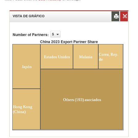
VISTA DE GRÁFICO
Number of Partners
:
5
China 2023 Export Partner Share
China 2023 Export Partner Share
Corea, Rep.
Estados Unidos
Malasia
de
Japón
Others (193) asociados
Hong Kong
(China)