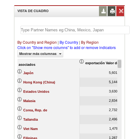
VISTA DE CUADRO
By Country and Region
|
By Country
|
By Region
Click on "Show more columns" to add or remove indicators
Mostrar más columnas
exportación Valor del comercio (
ex
asociados
5,601,903.23
Japón
5,144,657.69
Hong Kong (China)
3,630,921.28
Estados Unidos
2,834,930.08
Malasia
2,732,800.26
Corea, Rep. de
2,496,164.31
Tailandia
1,479,540.11
Viet Nam
1,287,771.47
Filipinas