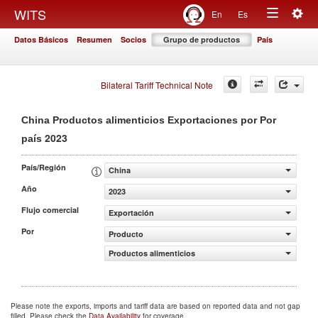
Togg
WITS
En
Es
Toggle
navig
Datos Básicos
Resumen
Socios
Grupo de productos
País
navigation
Bilateral Tariff Technical Note
China Productos alimenticios Exportaciones por Por
2023
país
País/Región
China
Año
2023
Flujo comercial
Exportación
Por
Producto
Productos alimenticios
Please note the exports, imports and tariff data are based on reported data and not gap
filled. Please check the
Data Availability
for coverage.